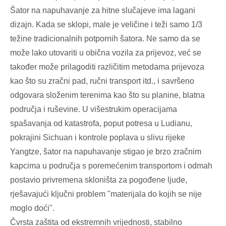
Šator na napuhavanje za hitne slučajeve ima lagani
dizajn. Kada se sklopi, male je veličine i teži samo 1/3
težine tradicionalnih potpornih šatora. Ne samo da se
može lako utovariti u obična vozila za prijevoz, već se
također može prilagoditi različitim metodama prijevoza
kao što su zračni pad, ručni transport itd., i savršeno
odgovara složenim terenima kao što su planine, blatna
područja i ruševine. U višestrukim operacijama
spašavanja od katastrofa, poput potresa u Ludianu,
pokrajini Sichuan i kontrole poplava u slivu rijeke
Yangtze, šator na napuhavanje stigao je brzo zračnim
kapcima u područja s poremećenim transportom i odmah
postavio privremena skloništa za pogođene ljude,
rješavajući ključni problem "materijala do kojih se nije
moglo doći".
Čvrsta zaštita od ekstremnih vrijednosti, stabilno