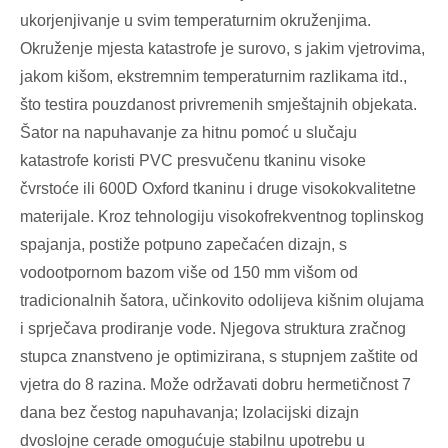
ukorjenjivanje u svim temperaturnim okruženjima.
Okruženje mjesta katastrofe je surovo, s jakim vjetrovima,
jakom kišom, ekstremnim temperaturnim razlikama itd.,
što testira pouzdanost privremenih smještajnih objekata.
Šator na napuhavanje za hitnu pomoć u slučaju
katastrofe koristi PVC presvučenu tkaninu visoke
čvrstoće ili 600D Oxford tkaninu i druge visokokvalitetne
materijale. Kroz tehnologiju visokofrekventnog toplinskog
spajanja, postiže potpuno zapečaćen dizajn, s
vodootpornom bazom više od 150 mm višom od
tradicionalnih šatora, učinkovito odolijeva kišnim olujama
i sprječava prodiranje vode. Njegova struktura zračnog
stupca znanstveno je optimizirana, s stupnjem zaštite od
vjetra do 8 razina. Može održavati dobru hermetičnost 7
dana bez čestog napuhavanja; Izolacijski dizajn
dvoslojne cerade omogućuje stabilnu upotrebu u