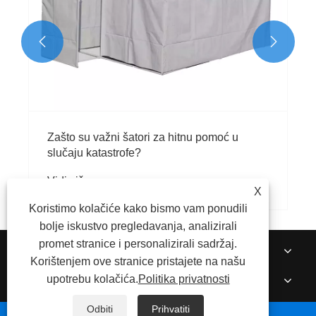


Kako se postavlja tkanina za
za šator na uvlačenje? Peng
pruža korak po korak vodič za
Vidi više >>
instalaciju.
a hitnu pomoć u
X
Koristimo kolačiće kako bismo vam ponudili
bolje iskustvo pregledavanja, analizirali
promet stranice i personalizirali sadržaj.
O NAMA
Korištenjem ove stranice pristajete na našu
PROIZVODI
upotrebu kolačića.
Politika privatnosti
VIJESTI
Odbiti
Prihvatiti