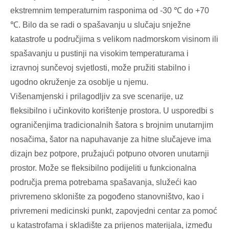
ekstremnim temperaturnim rasponima od -30 ℃ do +70
℃. Bilo da se radi o spašavanju u slučaju snježne
katastrofe u područjima s velikom nadmorskom visinom ili
spašavanju u pustinji na visokim temperaturama i
izravnoj sunčevoj svjetlosti, može pružiti stabilno i
ugodno okruženje za osoblje u njemu.
Višenamjenski i prilagodljiv za sve scenarije, uz
fleksibilno i učinkovito korištenje prostora. U usporedbi s
ograničenjima tradicionalnih šatora s brojnim unutarnjim
nosačima, šator na napuhavanje za hitne slučajeve ima
dizajn bez potpore, pružajući potpuno otvoren unutarnji
prostor. Može se fleksibilno podijeliti u funkcionalna
područja prema potrebama spašavanja, služeći kao
privremeno sklonište za pogođeno stanovništvo, kao i
privremeni medicinski punkt, zapovjedni centar za pomoć
u katastrofama i skladište za prijenos materijala, između