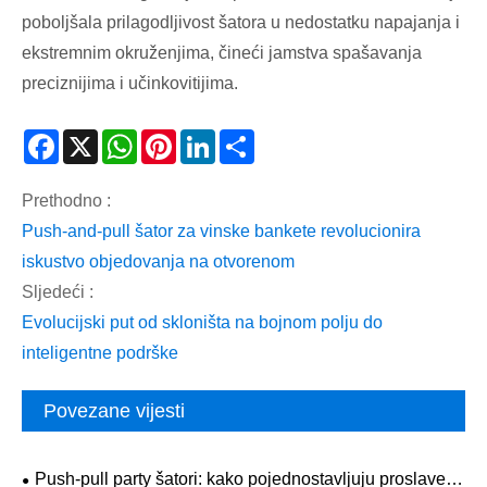
poboljšala prilagodljivost šatora u nedostatku napajanja i
ekstremnim okruženjima, čineći jamstva spašavanja
preciznijima i učinkovitijima.
Facebook
X
WhatsApp
Pinterest
LinkedIn
Share
Prethodno :
Push-and-pull šator za vinske bankete revolucionira
iskustvo objedovanja na otvorenom
Sljedeći :
Evolucijski put od skloništa na bojnom polju do
inteligentne podrške
Povezane vijesti
Push-pull party šatori: kako pojednostavljuju proslave