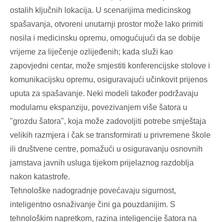
ostalih ključnih lokacija. U scenarijima medicinskog
spašavanja, otvoreni unutarnji prostor može lako primiti
nosila i medicinsku opremu, omogućujući da se dobije
vrijeme za liječenje ozlijeđenih; kada služi kao
zapovjedni centar, može smjestiti konferencijske stolove i
komunikacijsku opremu, osiguravajući učinkovit prijenos
uputa za spašavanje. Neki modeli također podržavaju
modularnu ekspanziju, povezivanjem više šatora u
"grozdu šatora", koja može zadovoljiti potrebe smještaja
velikih razmjera i čak se transformirati u privremene škole
ili društvene centre, pomažući u osiguravanju osnovnih
jamstava javnih usluga tijekom prijelaznog razdoblja
nakon katastrofe.
Tehnološke nadogradnje povećavaju sigurnost,
inteligentno osnaživanje čini ga pouzdanijim. S
tehnološkim napretkom, razina inteligencije šatora na