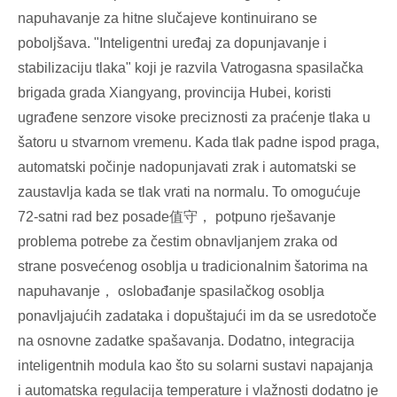
napuhavanje za hitne slučajeve kontinuirano se
poboljšava. "Inteligentni uređaj za dopunjavanje i
stabilizaciju tlaka" koji je razvila Vatrogasna spasilačka
brigada grada Xiangyang, provincija Hubei, koristi
ugrađene senzore visoke preciznosti za praćenje tlaka u
šatoru u stvarnom vremenu. Kada tlak padne ispod praga,
automatski počinje nadopunjavati zrak i automatski se
zaustavlja kada se tlak vrati na normalu. To omogućuje
72-satni rad bez posade值守， potpuno rješavanje
problema potrebe za čestim obnavljanjem zraka od
strane posvećenog osoblja u tradicionalnim šatorima na
napuhavanje， oslobađanje spasilačkog osoblja
ponavljajućih zadataka i dopuštajući im da se usredotoče
na osnovne zadatke spašavanja. Dodatno, integracija
inteligentnih modula kao što su solarni sustavi napajanja
i automatska regulacija temperature i vlažnosti dodatno je