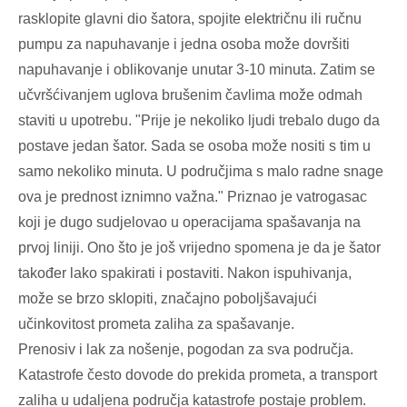
rasklopite glavni dio šatora, spojite električnu ili ručnu
pumpu za napuhavanje i jedna osoba može dovršiti
napuhavanje i oblikovanje unutar 3-10 minuta. Zatim se
učvršćivanjem uglova brušenim čavlima može odmah
staviti u upotrebu. "Prije je nekoliko ljudi trebalo dugo da
postave jedan šator. Sada se osoba može nositi s tim u
samo nekoliko minuta. U područjima s malo radne snage
ova je prednost iznimno važna." Priznao je vatrogasac
koji je dugo sudjelovao u operacijama spašavanja na
prvoj liniji. Ono što je još vrijedno spomena je da je šator
također lako spakirati i postaviti. Nakon ispuhivanja,
može se brzo sklopiti, značajno poboljšavajući
učinkovitost prometa zaliha za spašavanje.
Prenosiv i lak za nošenje, pogodan za sva područja.
Katastrofe često dovode do prekida prometa, a transport
zaliha u udaljena područja katastrofe postaje problem.