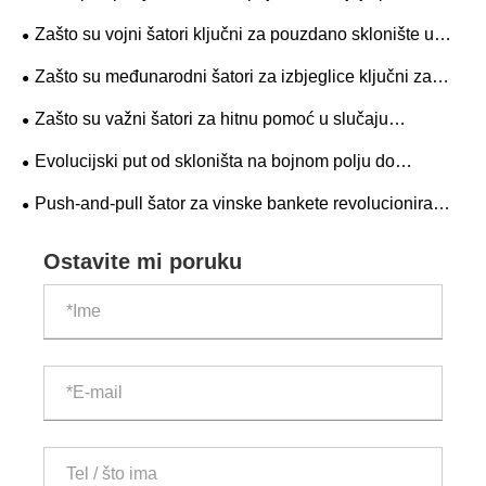
na otvorenom?
Zašto su vojni šatori ključni za pouzdano sklonište u
ekstremnim okruženjima?
Zašto su međunarodni šatori za izbjeglice ključni za
globalne humanitarne napore?
Zašto su važni šatori za hitnu pomoć u slučaju
katastrofe?
Evolucijski put od skloništa na bojnom polju do
inteligentne podrške
Push-and-pull šator za vinske bankete revolucionira
iskustvo objedovanja na otvorenom
Ostavite mi poruku