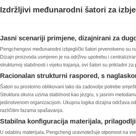
Izdržljivi međunarodni šatori za izbje
Jasni scenariji primjene, dizajnirani za du
Pengchengovi međunarodni izbjeglički šatori prvenstveno su n
Dizajn proizvoda usmjeren je na održivu upotrebu i centralizira
strukturnoj stabilnosti i vijeku trajanja, ovi šatori su prikladn
Racionalan strukturni raspored, s naglask
Šatori su prostorno oblikovani tako da zadovolje potrebe smješt
Struktura okvira uzima stabilnost kao jezgru, s jasnim metodama
jedinstvenom organizacijom. Ukupna logika dizajna održava odr
različitim fazama spašavanja.
Stabilna konfiguracija materijala, prilagod
U odabiru materijala, Pengcheng uravnotežuje otpornost na vrem