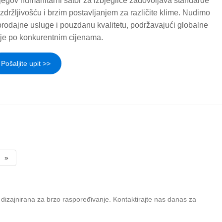
egov humanitarni šator za izbjeglice zadovoljava standarde
držljivošću i brzim postavljanjem za različite klime. Nudimo
rodajne usluge i pouzdanu kvalitetu, podržavajući globalne
je po konkurentnim cijenama.
Pošaljite upit >>
»
ve dizajnirana za brzo raspoređivanje. Kontaktirajte nas danas za