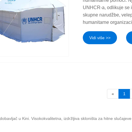
humanitarne pomoći. Nj
UNHCR-a, odlikuje se iz
skupne narudžbe, velep
humanitarne organizaci
Vidi više >>
«
1
obavljač u Kini. Visokokvalitetna, izdržljiva skloništa za hitne slučaje