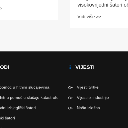
život
visokovrijedni šatori o
>>
pamukom isporučuju 
Vidi više >>
svijeta
ODI
VIJESTI
 pomoć u hitnim slučajevima
Vijesti tvrtke
 hitnu pomoć u slučaju katastrofe
Vijesti iz industrije
ni izbjeglički šatori
Naša izložba
ki šatori