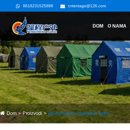
8618231525888
cntentage@126.com
DOM
O NAMA
Dom
Proizvodi
Međunarodni izbjeglički šatori