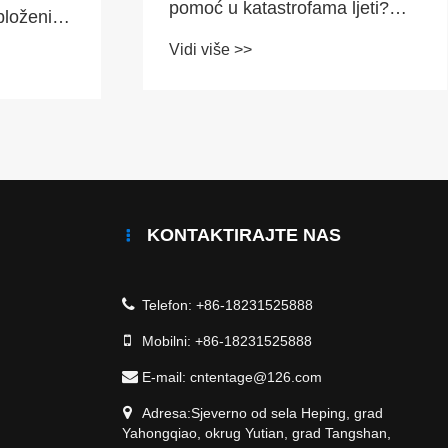
pomoć u katastrofama ljeti?
bloženi
Sažetak znanstvenih tehnika
se širom
Vidi više >>
održavanja i uobičajenih
zabluda iz profesionalnog
testiranja na otvorenom koje je
proveo Tent Journey.
KONTAKTIRAJTE NAS
Telefon:
+86-18231525888
Mobilni:
+86-18231525888
E-mail:
cntentage@126.com
Adresa:Sjeverno od sela Heping, grad
Yahongqiao, okrug Yutian, grad Tangshan,