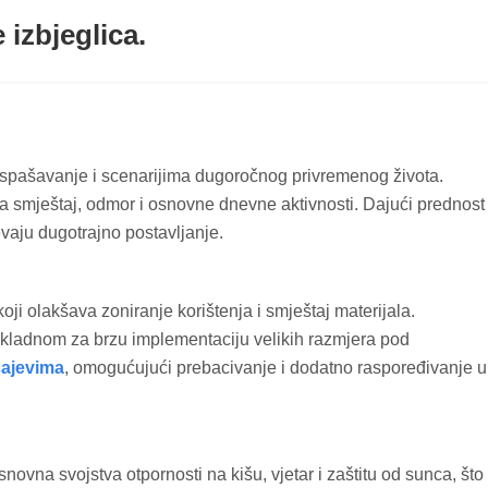
 izbjeglica.
spašavanje i scenarijima dugoročnog privremenog života.
za smještaj, odmor i osnovne dnevne aktivnosti. Dajući prednost
jevaju dugotrajno postavljanje.
ji olakšava zoniranje korištenja i smještaj materijala.
prikladnom za brzu implementaciju velikih razmjera pod
čajevima
, omogućujući prebacivanje i dodatno raspoređivanje u
vna svojstva otpornosti na kišu, vjetar i zaštitu od sunca, što