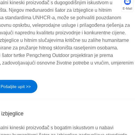
alni kineski proizvođač s dugogodišnjim iskustvom u
E-Mail
ništa. Njegov međunarodni šator za izbjeglice u hitnim
 sa standardima UNHCR-a, može se pohvaliti pouzdanom
ovnu opskrbu, veleprodajne usluge i prilagođena rješenja za
vajući naprednu kvalitetu proizvodnje i konkurentne cijene.
zbjeglice u hitnim slučajevima kritične su zalihe humanitarne
irane za pružanje hitnog skloništa raseljenim osobama.
 šator tvrtke Pengcheng Outdoor projektiran je prema
zadovoljavajući osnovne životne potrebe u vrućim, umjerenim
Pošaljite upit >>
izbjeglice
alni kineski proizvođač s bogatim iskustvom u nabavi