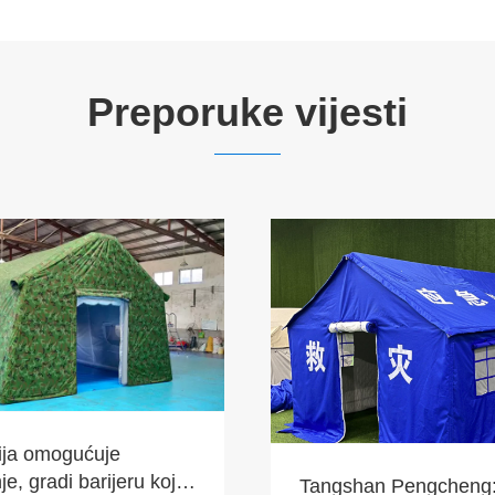
Preporuke vijesti
ija omogućuje
e, gradi barijeru koja
Tangshan Pengcheng