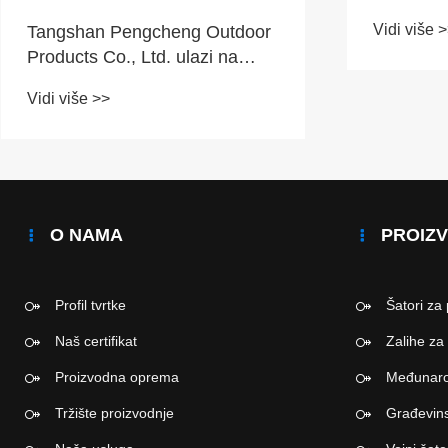
spašava 
Vidi više 
Tangshan Pengcheng Outdoor
Products Co., Ltd. ulazi na
tržište Bliskog istoka kako bi
Vidi više >>
povećao zalihe za spašavanje
u hitnim slučajevima
O NAMA
PROIZV
Profil tvrtke
Šatori za
Naš certifikat
Zalihe za
Proizvodna oprema
Međunarod
Tržište proizvodnje
Građevins