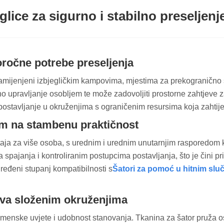
glice za sigurno i stabilno preseljenje
goročne potrebe preseljenja
amijenjeni izbjegličkim kampovima, mjestima za prekogranično 
no upravljanje osobljem te može zadovoljiti prostorne zahtjeve 
i za postavljanje u okruženjima s ograničenim resursima koja zahti
om na stambenu praktičnost
aja za više osoba, s urednim i urednim unutarnjim rasporedom ko
 spajanja i kontroliranim postupcima postavljanja, što je čini 
eđeni stupanj kompatibilnosti s
Šatori za pomoć u hitnim slu
ljiva složenim okruženjima
enske uvjete i udobnost stanovanja. Tkanina za šator pruža osno