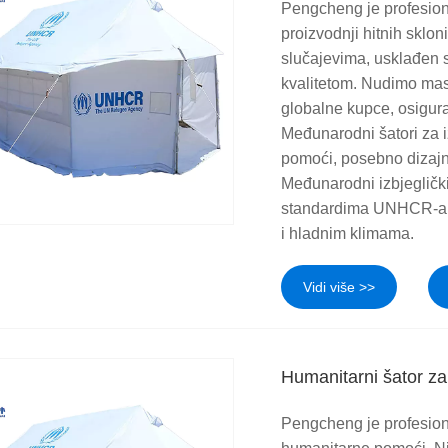
Pengcheng je profesion
proizvodnji hitnih sklo
slučajevima, usklađen
kvalitetom. Nudimo mas
globalne kupce, osigura
Međunarodni šatori za i
pomoći, posebno dizajn
Međunarodni izbjeglički
standardima UNHCR-a, 
i hladnim klimama.
Vidi više >>
Humanitarni šator za 
Pengcheng je profesion