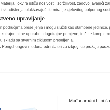
. Materijali okvira ističu nosivost i izdržljivost, zadovoljavajuć
i skladištenja, olakšavajući formiranje cjelovitog potpornog sus
stveno upravljanje
m područjima preseljenja i mogu služiti kao stambene jedinice, pr
tkotrajne hitne uporabe i dugotrajne primjene, te čine kompleme
 skladu sa stvarnim ciklusom preseljenja.
zajn, Pengchengovi međunarodni šatori za izbjeglice pružaju po
Međunarodni hitni šat