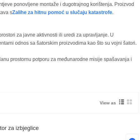
i zahtjeve ponovljene montaže i dugotrajnog korištenja. Proizvod
tava s
Zalihe za hitnu pomoć u slučaju katastrofe
.
ostori za javne aktivnosti ili uredi za upravljanje. U
ntarni odnos sa šatorskim proizvodima kao što su vojni šatori.
uzdanu prostornu potporu za međunarodne misije spašavanja i
View as
or za izbjeglice