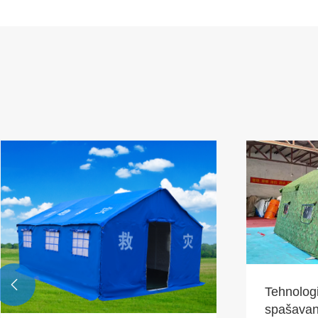

Tehnolog
spašavanj